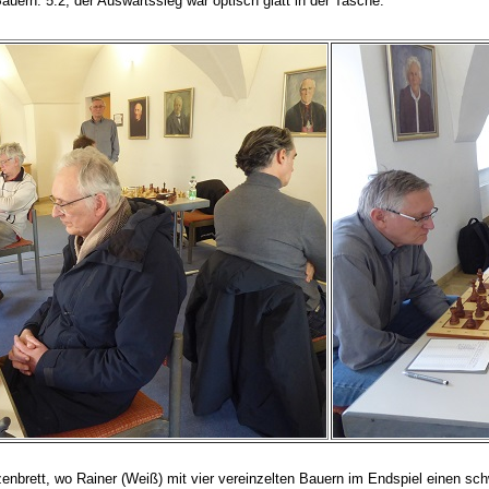
auern. 5:2, der Auswärtssieg war optisch glatt in der Tasche.
enbrett, wo Rainer (Weiß) mit vier vereinzelten Bauern im Endspiel einen sch