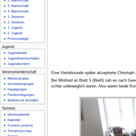
2. Mannschaft
n
3. Mannschaft
ü
4. Mannschaft
1. Senioren
2. Senioren
1. Jugend
2. Jugend
Pressespiegel
Jugend
Jugendarbeit
Jugendmannschaften
Jugendturniere
Vereinsmeisterschaft
Eine Viertelstunde später akzeptierte Christoph 
Meistergruppe
Bei Winfried an Brett 5 (Weiß) sah es nach Ge
Vormeistergruppe
schier unbeweglich waren. Also waren beide Kon
Hauptgruppe
Partieverlegungen
Bedenkzeit einstellen
Termine
Vereinsabende
Kalender
Turniere (extern)
Terminvorschau