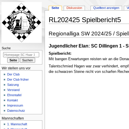
Seite
Diskussion
Quelltext anzeigen
V
RL202425 Spielbericht5
Zur
Zur
Regionalliga SW 2024/25 / Spiel
Navigation
Suche
springen
springen
Jugendlicher Elan: SC Dillingen 1 - 
N
Suche
Spielbericht:
a
Mit bangen Erwartungen reisten wir an die Donau
v
Talentschmied Hagen war zwar verhindert, empfa
i
Wir stellen uns vor
die schwarzen Steine nicht von scharfen Rechen
g
Der Club
a
Der Club früher
Satzung
t
Vorstand
i
Ehrentafel
o
Kontakt
n
Impressum
Datenschutz
s
m
Mannschaften
e
1. Mannschaft