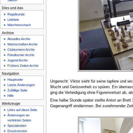
Saison
Dies und das
Regelkunde
Linkliste
Märchenschach
Archive
Aktuelles Archiv
Mannschaften Archiv
Clubturniere Archiv
Pokalturnier Archiv
Jugend Archiv
Frühere Zeiten Archiv
Navigation
Hauptseite
Ungerecht: Viktor sieht für seine tapfere und w
Letzte Änderungen
Wucht und Gerissenheit zu spüren. Ein überrasc
Zufällige Seite
ging die Verteidigung ohne Figurenverlust ab, a
Hilfe
Eine halbe Stunde später stellte Anton an Bret
Werkzeuge
Gegenangriff eindämmen. Bei zunehmender Zeitnot
Links auf diese Seite
Änderungen an
verlinkten Seiten
Spezialseiten
Druckversion