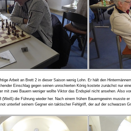
ichtige Arbeit an Brett 2 in dieser Saison wenig Lohn. Er hält den Hintermän
hender Einschlag gegen seinen unrochierten König kostete zunächst nur eine
ber mit zwei Bauern weniger wollte Viktor das Endspiel nicht ansehen. Also v
t 3 (Weiß) die Führung wieder her. Nach einem frühen Bauerngewinn musste e
 unterlief seinem Gegner ein taktischer Fehlgriff, der auf der schwarzen Gru