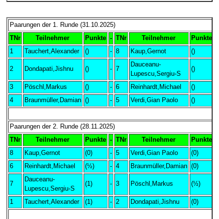
Paarungen der 1. Runde (31.10.2025)
TNr
Teilnehmer
Punkte
-
TNr
Teilnehmer
Punkte
1
Tauchert,Alexander
()
-
8
Kaup,Gernot
()
1
Dauceanu-
2
Dondapati,Jishnu
()
-
7
()
-
Lupescu,Sergiu-S
3
Pöschl,Markus
()
-
6
Reinhardt,Michael
()
4
Braunmüller,Damian
()
-
5
Verdi,Gian Paolo
()
-
Paarungen der 2. Runde (28.11.2025)
TNr
Teilnehmer
Punkte
-
TNr
Teilnehmer
Punkte
8
Kaup,Gernot
(0)
-
5
Verdi,Gian Paolo
(0)
0
6
Reinhardt,Michael
(½)
-
4
Braunmüller,Damian
(0)
+
Dauceanu-
7
(1)
-
3
Pöschl,Markus
(½)
1
Lupescu,Sergiu-S
1
Tauchert,Alexander
(1)
-
2
Dondapati,Jishnu
(0)
1