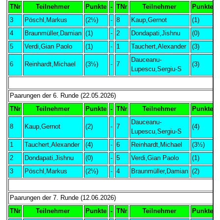
TNr
Teilnehmer
Punkte
-
TNr
Teilnehmer
Punkte
3
Pöschl,Markus
(2½)
-
8
Kaup,Gernot
(1)
0
4
Braunmüller,Damian
(1)
-
2
Dondapati,Jishnu
(0)
1
5
Verdi,Gian Paolo
(1)
-
1
Tauchert,Alexander
(3)
0
Dauceanu-
6
Reinhardt,Michael
(3½)
-
7
(3)
0
Lupescu,Sergiu-S
Paarungen der 6. Runde (22.05.2026)
TNr
Teilnehmer
Punkte
-
TNr
Teilnehmer
Punkte
Dauceanu-
8
Kaup,Gernot
(2)
-
7
(4)
1
Lupescu,Sergiu-S
1
Tauchert,Alexander
(4)
-
6
Reinhardt,Michael
(3½)
2
Dondapati,Jishnu
(0)
-
5
Verdi,Gian Paolo
(1)
-
3
Pöschl,Markus
(2½)
-
4
Braunmüller,Damian
(2)
+
Paarungen der 7. Runde (12.06.2026)
TNr
Teilnehmer
Punkte
-
TNr
Teilnehmer
Punkte