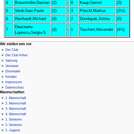
4
Braunmüller,Damian
(2)
-
8
Kaup,Gernot
(3)
-
5
Verdi,Gian Paolo
(2)
-
3
Pöschl,Markus
(3½)
1
6
Reinhardt,Michael
(4)
-
2
Dondapati,Jishnu
(0)
+
Dauceanu-
7
(4)
-
1
Tauchert,Alexander
(4½)
1
Lupescu,Sergiu-S
N
Seitenaktionen
Meine Werkzeuge
Wir stellen uns vor
Seite
Anmelden
Der Club
a
Diskussion
Der Club früher
v
Lesen
Satzung
i
Quelltext
Vorstand
g
anzeigen
Ehrentafel
Versionsgeschichte
a
Kontakt
Impressum
t
Datenschutz
i
Mannschaften
o
1. Mannschaft
n
2. Mannschaft
3. Mannschaft
s
4. Mannschaft
m
1. Senioren
e
2. Senioren
n
1. Jugend