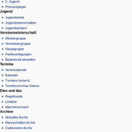
ü
2. Jugend
Pressespiegel
Jugend
Jugendarbeit
Jugendmannschaften
Jugendturniere
Vereinsmeisterschaft
Meistergruppe
Vormeistergruppe
Hauptgruppe
Partieverlegungen
Bedenkzeit einstellen
Termine
Vereinsabende
Kalender
Turniere (extern)
Terminvorschau Saison
Dies und das
Regelkunde
Linkliste
Märchenschach
Archive
Aktuelles Archiv
Mannschaften Archiv
Clubturniere Archiv