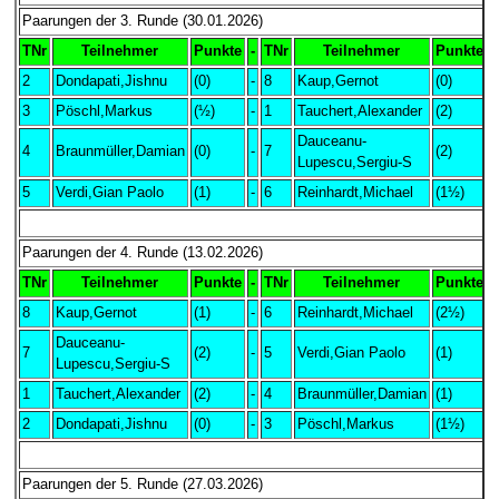
Paarungen der 3. Runde (30.01.2026)
TNr
Teilnehmer
Punkte
-
TNr
Teilnehmer
Punkte
2
Dondapati,Jishnu
(0)
-
8
Kaup,Gernot
(0)
0
3
Pöschl,Markus
(½)
-
1
Tauchert,Alexander
(2)
1
Dauceanu-
4
Braunmüller,Damian
(0)
-
7
(2)
1
Lupescu,Sergiu-S
5
Verdi,Gian Paolo
(1)
-
6
Reinhardt,Michael
(1½)
0
Paarungen der 4. Runde (13.02.2026)
TNr
Teilnehmer
Punkte
-
TNr
Teilnehmer
Punkte
8
Kaup,Gernot
(1)
-
6
Reinhardt,Michael
(2½)
0
Dauceanu-
7
(2)
-
5
Verdi,Gian Paolo
(1)
1
Lupescu,Sergiu-S
1
Tauchert,Alexander
(2)
-
4
Braunmüller,Damian
(1)
+
2
Dondapati,Jishnu
(0)
-
3
Pöschl,Markus
(1½)
-
Paarungen der 5. Runde (27.03.2026)