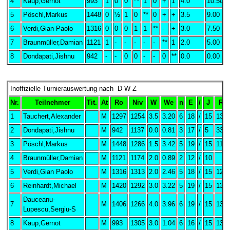
4
Kaup,Gernot
993
1
0
0
**
1
0
+
1
4.0
10.50
5
Pöschl,Markus
1448
0
½
1
0
**
0
+
+
3.5
9.00
6
Verdi,Gian Paolo
1316
0
0
0
1
1
**
-
+
3.0
7.50
7
Braunmüller,Damian
1121
1
-
-
-
-
-
**
1
2.0
5.00
8
Dondapati,Jishnu
942
-
-
0
0
-
-
0
**
0.0
0.00
Inoffizielle Turnierauswertung nach D W Z
Nr.
Teilnehmer
Tit.
At
Ro
Niv
W
We
n
E
/
J
Rh
1
Tauchert,Alexander
M
1297
1254
3.5
3.20
6
18
/
15
1311
2
Dondapati,Jishnu
M
942
1137
0.0
0.81
3
17
/
5
337
3
Pöschl,Markus
M
1448
1286
1.5
3.42
5
19
/
15
1137
4
Braunmüller,Damian
M
1121
1174
2.0
0.89
2
12
/
10
5
Verdi,Gian Paolo
M
1316
1313
2.0
2.46
5
18
/
15
124
6
Reinhardt,Michael
M
1420
1292
3.0
3.22
5
19
/
15
136
Dauceanu-
7
M
1406
1266
4.0
3.96
6
19
/
15
139
Lupescu,Sergiu-S
8
Kaup,Gernot
M
993
1305
3.0
1.04
6
16
/
15
130