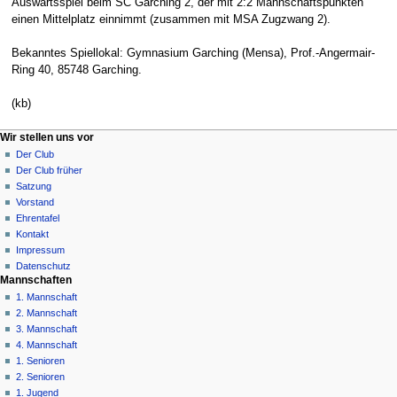
Auswärtsspiel beim SC Garching 2, der mit 2:2 Mannschaftspunkten
einen Mittelplatz einnimmt (zusammen mit MSA Zugzwang 2).
Bekanntes Spiellokal: Gymnasium Garching (Mensa), Prof.-Angermair-
Ring 40, 85748 Garching.
(kb)
N
Seitenaktionen
Meine Werkzeuge
Wir stellen uns vor
Seite
Anmelden
Der Club
a
Diskussion
Der Club früher
v
Lesen
Satzung
i
Quelltext
Vorstand
g
anzeigen
Ehrentafel
Versionsgeschichte
a
Kontakt
Impressum
t
Datenschutz
i
Mannschaften
o
1. Mannschaft
n
2. Mannschaft
3. Mannschaft
s
4. Mannschaft
m
1. Senioren
e
2. Senioren
n
1. Jugend