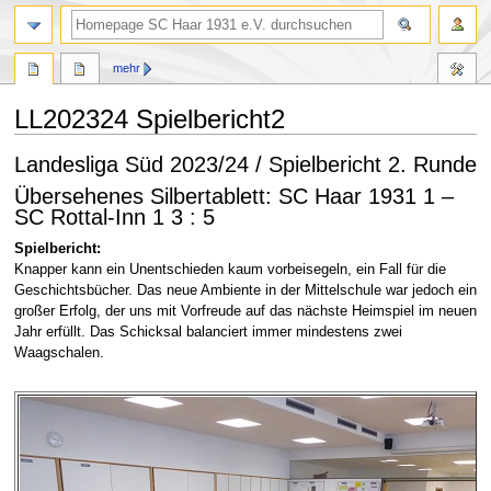
Suche
mehr
LL202324 Spielbericht2
Landesliga Süd 2023/24 / Spielbericht 2. Runde
Zur
Zur
Navigation
Suche
Übersehenes Silbertablett: SC Haar 1931 1 –
springen
springen
SC Rottal-Inn 1 3 : 5
Spielbericht:
Knapper kann ein Unentschieden kaum vorbeisegeln, ein Fall für die
Geschichtsbücher. Das neue Ambiente in der Mittelschule war jedoch ein
großer Erfolg, der uns mit Vorfreude auf das nächste Heimspiel im neuen
Jahr erfüllt. Das Schicksal balanciert immer mindestens zwei
Waagschalen.