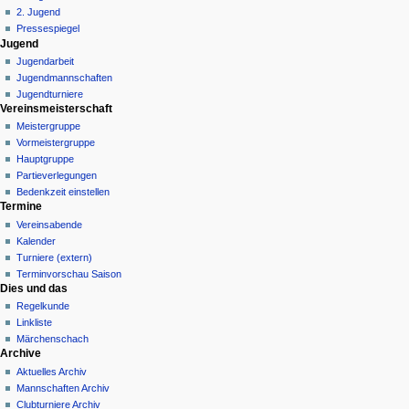
ü
2. Jugend
Pressespiegel
Jugend
Jugendarbeit
Jugendmannschaften
Jugendturniere
Vereinsmeisterschaft
Meistergruppe
Vormeistergruppe
Hauptgruppe
Partieverlegungen
Bedenkzeit einstellen
Termine
Vereinsabende
Kalender
Turniere (extern)
Terminvorschau Saison
Dies und das
Regelkunde
Linkliste
Märchenschach
Archive
Aktuelles Archiv
Mannschaften Archiv
Clubturniere Archiv