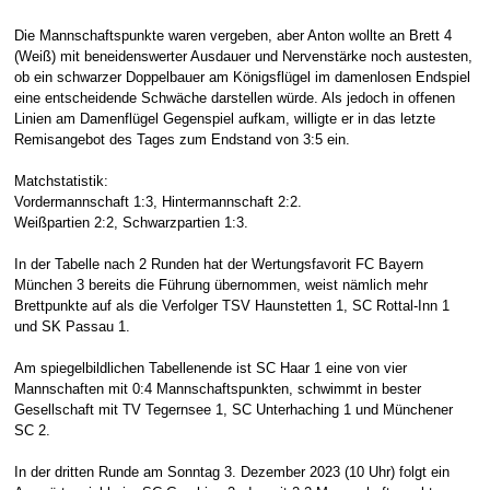
Die Mannschaftspunkte waren vergeben, aber Anton wollte an Brett 4
(Weiß) mit beneidenswerter Ausdauer und Nervenstärke noch austesten,
ob ein schwarzer Doppelbauer am Königsflügel im damenlosen Endspiel
eine entscheidende Schwäche darstellen würde. Als jedoch in offenen
Linien am Damenflügel Gegenspiel aufkam, willigte er in das letzte
Remisangebot des Tages zum Endstand von 3:5 ein.
Matchstatistik:
Vordermannschaft 1:3, Hintermannschaft 2:2.
Weißpartien 2:2, Schwarzpartien 1:3.
In der Tabelle nach 2 Runden hat der Wertungsfavorit FC Bayern
München 3 bereits die Führung übernommen, weist nämlich mehr
Brettpunkte auf als die Verfolger TSV Haunstetten 1, SC Rottal-Inn 1
und SK Passau 1.
Am spiegelbildlichen Tabellenende ist SC Haar 1 eine von vier
Mannschaften mit 0:4 Mannschaftspunkten, schwimmt in bester
Gesellschaft mit TV Tegernsee 1, SC Unterhaching 1 und Münchener
SC 2.
In der dritten Runde am Sonntag 3. Dezember 2023 (10 Uhr) folgt ein