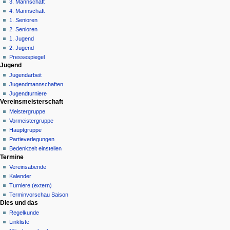
3. Mannschaft
s
4. Mannschaft
m
1. Senioren
e
2. Senioren
n
1. Jugend
ü
2. Jugend
Pressespiegel
Jugend
Jugendarbeit
Jugendmannschaften
Jugendturniere
Vereinsmeisterschaft
Meistergruppe
Vormeistergruppe
Hauptgruppe
Partieverlegungen
Bedenkzeit einstellen
Termine
Vereinsabende
Kalender
Turniere (extern)
Terminvorschau Saison
Dies und das
Regelkunde
Linkliste