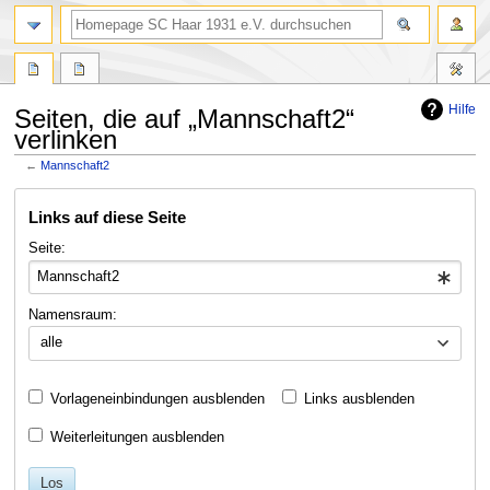
Suche
Hilfe
Seiten, die auf „Mannschaft2“
verlinken
←
Mannschaft2
Zur
Zur
Links auf diese Seite
Navigation
Suche
springen
springen
Seite:
Namensraum:
alle
Vorlageneinbindungen ausblenden
Links ausblenden
Weiterleitungen ausblenden
Los