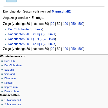
Die folgenden Seiten verlinken auf
Mannschaft2
:
Angezeigt werden 4 Einträge.
Zeige (
vorherige 50
|
nächste 50
) (
20
|
50
|
100
|
250
|
500
)
Der Club heute
(
← Links
)
Nachrichten 2015 (1.Hj.)
(
← Links
)
Nachrichten 2011 (1.Hj.)
(
← Links
)
Nachrichten 2010 (2.Hj.)
(
← Links
)
Zeige (
vorherige 50
|
nächste 50
) (
20
|
50
|
100
|
250
|
500
)
N
Seitenaktionen
Meine Werkzeuge
Wir stellen uns vor
Seite
Anmelden
Der Club
a
Diskussion
Der Club früher
v
Lesen
Satzung
i
Quelltext
Vorstand
g
anzeigen
Ehrentafel
Versionsgeschichte
a
Kontakt
Impressum
t
Datenschutz
i
Mannschaften
o
1. Mannschaft
n
2. Mannschaft