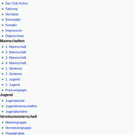
Diskussion
Der Club früher
s
v
Lesen
Satzung
t
i
Quelltext
Vorstand
2
g
anzeigen
Ehrentafel
0
Versionsgeschichte
a
Kontakt
2
Impressum
t
5
Datenschutz
i
Mannschaften
o
1. Mannschaft
n
2. Mannschaft
3. Mannschaft
s
4. Mannschaft
m
1. Senioren
e
2. Senioren
n
1. Jugend
ü
2. Jugend
Pressespiegel
Jugend
Jugendarbeit
Jugendmannschaften
Jugendturniere
Vereinsmeisterschaft
Meistergruppe
Vormeistergruppe
Hauptgruppe