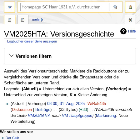
Suche
mehr
Hilfe
VM2025HTA: Versionsgeschichte
Logbücher dieser Seite anzeigen
Zur
Zur
Versionen filtern
Navigation
Suche
springen
springen
Auswahl des Versionsunterschieds: Markiere die Radiobuttons der zu
vergleichenden Versionen und drücke die Eingabetaste oder die
Schaltfläche am unteren Rand.
Legende:
(Aktuell)
= Unterschied zur aktuellen Version,
(Vorherige)
=
Unterschied zur vorherigen Version,
K
= Kleine Änderung
3
Aktuell
Vorherige
08:00, 31. Aug. 2025
WiRa5435
1
Diskussion
Beiträge
33 Bytes
+33
WiRa5435 verschob
.
die Seite
VM2025HTA
nach
VM Hauptgruppe
Markierung
:
Neue
A
Weiterleitung
u
N
Seitenaktionen
Meine Werkzeuge
Wir stellen uns vor
g
Seite
Anmelden
Der Club
a
u