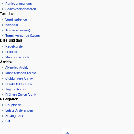
Partieverlegungen
Bedenkzeit einstellen
Termine
Vereinsabende
Kalender
Turniere (extern)
Terminvorschau Saison
Dies und das
Regelkunde
Linkliste
Märchenschach
Archive
Aktuelles Archiv
Mannschaften Archiv
Clubturniere Archiv
Pokalturnier Archiv
Jugend Archiv
Frühere Zeiten Archiv
Navigation
Hauptseite
Letzte Änderungen
Zufällige Seite
Hilfe
Werkzeuge
Links