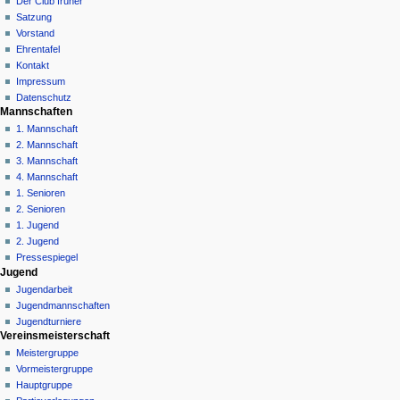
Der Club früher
v
Satzung
i
Vorstand
g
Ehrentafel
a
Kontakt
Impressum
t
Datenschutz
i
Mannschaften
o
1. Mannschaft
n
2. Mannschaft
3. Mannschaft
s
4. Mannschaft
m
1. Senioren
e
2. Senioren
n
1. Jugend
ü
2. Jugend
Pressespiegel
Jugend
Jugendarbeit
Jugendmannschaften
Jugendturniere
Vereinsmeisterschaft
Meistergruppe
Vormeistergruppe
Hauptgruppe