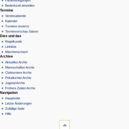
Partieverlegungen
Bedenkzeit einstellen
Termine
Vereinsabende
Kalender
Turniere (extern)
Terminvorschau Saison
Dies und das
Regelkunde
Linkliste
Märchenschach
Archive
Aktuelles Archiv
Mannschaften Archiv
Clubturniere Archiv
Pokalturnier Archiv
Jugend Archiv
Frühere Zeiten Archiv
Navigation
Hauptseite
Letzte Änderungen
Zufällige Seite
Hilfe
Werkzeuge
Spezialseiten
Druckversion