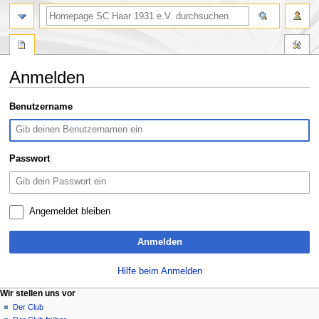
Suche
Anmelden
Zur
Zur
Benutzername
Navigation
Suche
springen
springen
Passwort
Angemeldet bleiben
Anmelden
Hilfe beim Anmelden
N
Seitenaktionen
Meine Werkzeuge
Wir stellen uns vor
Spezialseite
Anmelden
Der Club
a