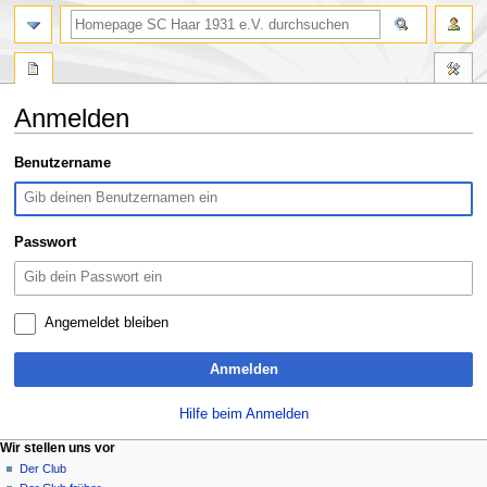
Suche
Anmelden
Zur
Zur
Benutzername
Navigation
Suche
springen
springen
Passwort
Angemeldet bleiben
Anmelden
Hilfe beim Anmelden
N
Seitenaktionen
Meine Werkzeuge
Wir stellen uns vor
Spezialseite
Anmelden
Der Club
a