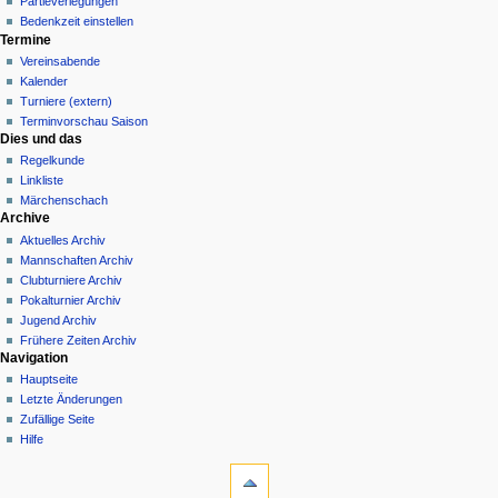
Partieverlegungen
Bedenkzeit einstellen
Termine
Vereinsabende
Kalender
Turniere (extern)
Terminvorschau Saison
Dies und das
Regelkunde
Linkliste
Märchenschach
Archive
Aktuelles Archiv
Mannschaften Archiv
Clubturniere Archiv
Pokalturnier Archiv
Jugend Archiv
Frühere Zeiten Archiv
Navigation
Hauptseite
Letzte Änderungen
Zufällige Seite
Hilfe
Werkzeuge
Spezialseiten
Druckversion