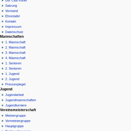
Der Club früher
v
Satzung
i
Vorstand
g
Ehrentafel
a
Kontakt
Impressum
t
Datenschutz
i
Mannschaften
o
1. Mannschaft
n
2. Mannschaft
3. Mannschaft
s
4. Mannschaft
m
1. Senioren
e
2. Senioren
n
1. Jugend
ü
2. Jugend
Pressespiegel
Jugend
Jugendarbeit
Jugendmannschaften
Jugendturniere
Vereinsmeisterschaft
Meistergruppe
Vormeistergruppe
Hauptgruppe