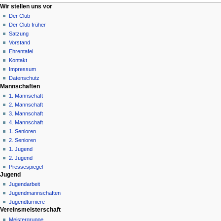
N
Seitenaktionen
Meine Werkzeuge
Wir stellen uns vor
Seite
Anmelden
Der Club
a
Diskussion
Der Club früher
v
Lesen
Satzung
i
Quelltext
Vorstand
g
anzeigen
Ehrentafel
Versionsgeschichte
a
Kontakt
Impressum
t
Datenschutz
i
Mannschaften
o
1. Mannschaft
n
2. Mannschaft
3. Mannschaft
s
4. Mannschaft
m
1. Senioren
e
2. Senioren
n
1. Jugend
ü
2. Jugend
Pressespiegel
Jugend
Jugendarbeit
Jugendmannschaften
Jugendturniere
Vereinsmeisterschaft
Meistergruppe