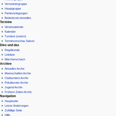
Vormeistergruppe
Hauptgruppe
Partieverlegungen
Bedenkzeit einstellen
Termine
Vereinsabende
Kalender
Turniere (extern)
Terminvorschau Saison
Dies und das
Regelkunde
Linkliste
Märchenschach
Archive
Aktuelles Archiv
Mannschaften Archiv
Clubturniere Archiv
Pokalturnier Archiv
Jugend Archiv
Frühere Zeiten Archiv
Navigation
Hauptseite
Letzte Änderungen
Zufällige Seite
Hilfe