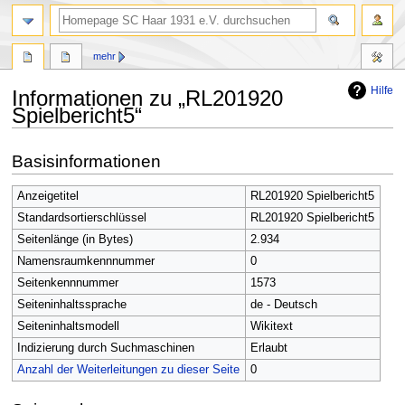
Suche
mehr
Hilfe
Informationen zu „RL201920
Spielbericht5“
Zur
Zur
Basisinformationen
Navigation
Suche
springen
springen
Anzeigetitel
RL201920 Spielbericht5
Standardsortierschlüssel
RL201920 Spielbericht5
Seitenlänge (in Bytes)
2.934
Namensraumkennnummer
0
Seitenkennnummer
1573
Seiteninhaltssprache
de - Deutsch
Seiteninhaltsmodell
Wikitext
Indizierung durch Suchmaschinen
Erlaubt
Anzahl der Weiterleitungen zu dieser Seite
0