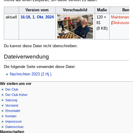
Version vom
Vorschaubild
Maße
Benut
aktuell
16:18, 1. Okt. 2024
120 ×
Maintenance 
81
(
Diskussion
(8 KB)
Du kannst diese Datei nicht überschreiben.
Dateiverwendung
Die folgende Seite verwendet diese Datei:
Nachrichten 2023 (2.Hj.)
N
Seitenaktionen
Meine Werkzeuge
Wir stellen uns vor
Datei
Anmelden
Der Club
a
Diskussion
Der Club früher
v
Lesen
Satzung
i
Quelltext
Vorstand
g
anzeigen
Ehrentafel
Versionsgeschichte
a
Kontakt
Impressum
t
Datenschutz
i
Mannschaften