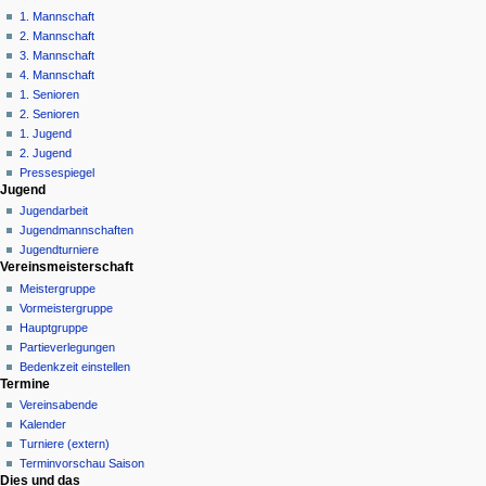
o
1. Mannschaft
n
2. Mannschaft
3. Mannschaft
s
4. Mannschaft
m
1. Senioren
e
2. Senioren
n
1. Jugend
ü
2. Jugend
Pressespiegel
Jugend
Jugendarbeit
Jugendmannschaften
Jugendturniere
Vereinsmeisterschaft
Meistergruppe
Vormeistergruppe
Hauptgruppe
Partieverlegungen
Bedenkzeit einstellen
Termine
Vereinsabende
Kalender
Turniere (extern)
Terminvorschau Saison
Dies und das