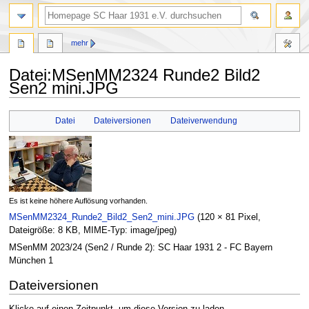
Suche
mehr
Datei
:
MSenMM2324 Runde2 Bild2
Sen2 mini.JPG
Zur
Zur
Datei
Dateiversionen
Dateiverwendung
Navigation
Suche
springen
springen
Es ist keine höhere Auflösung vorhanden.
MSenMM2324_Runde2_Bild2_Sen2_mini.JPG
(120 × 81 Pixel,
Dateigröße: 8 KB, MIME-Typ:
image/jpeg
)
MSenMM 2023/24 (Sen2 / Runde 2): SC Haar 1931 2 - FC Bayern
München 1
Dateiversionen
Klicke auf einen Zeitpunkt, um diese Version zu laden.