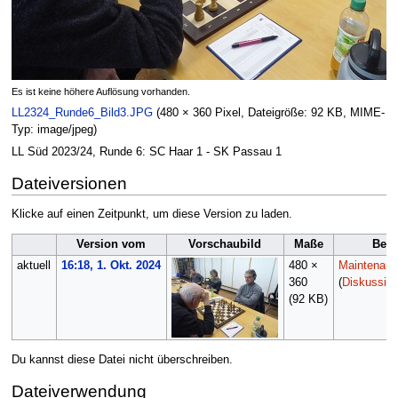
Es ist keine höhere Auflösung vorhanden.
LL2324_Runde6_Bild3.JPG
(480 × 360 Pixel, Dateigröße: 92 KB, MIME-
Typ:
image/jpeg
)
LL Süd 2023/24, Runde 6: SC Haar 1 - SK Passau 1
Dateiversionen
Klicke auf einen Zeitpunkt, um diese Version zu laden.
Version vom
Vorschaubild
Maße
Benu
aktuell
16:18, 1. Okt. 2024
480 ×
Maintenance
360
(
Diskussio
(92 KB)
Du kannst diese Datei nicht überschreiben.
Dateiverwendung