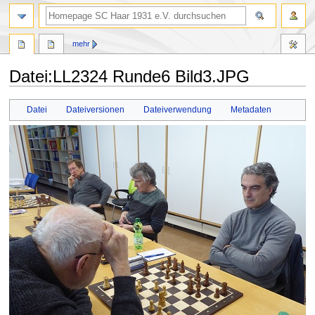
Suche
mehr
Datei
:
LL2324 Runde6 Bild3.JPG
Zur
Zur
Datei
Dateiversionen
Dateiverwendung
Metadaten
Navigation
Suche
springen
springen