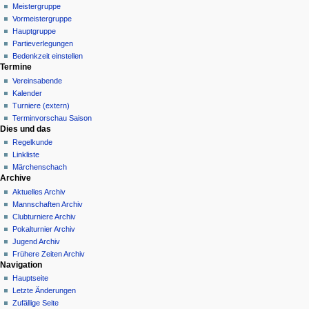
Meistergruppe
Vormeistergruppe
Hauptgruppe
Partieverlegungen
Bedenkzeit einstellen
Termine
Vereinsabende
Kalender
Turniere (extern)
Terminvorschau Saison
Dies und das
Regelkunde
Linkliste
Märchenschach
Archive
Aktuelles Archiv
Mannschaften Archiv
Clubturniere Archiv
Pokalturnier Archiv
Jugend Archiv
Frühere Zeiten Archiv
Navigation
Hauptseite
Letzte Änderungen
Zufällige Seite