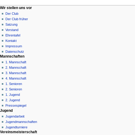
N
Seitenaktionen
Meine Werkzeuge
Wir stellen uns vor
Datei
Anmelden
Der Club
a
Diskussion
Der Club früher
v
Lesen
Satzung
i
Quelltext
Vorstand
g
anzeigen
Ehrentafel
Versionsgeschichte
a
Kontakt
Impressum
t
Datenschutz
i
Mannschaften
o
1. Mannschaft
n
2. Mannschaft
3. Mannschaft
s
4. Mannschaft
m
1. Senioren
e
2. Senioren
n
1. Jugend
ü
2. Jugend
Pressespiegel
Jugend
Jugendarbeit
Jugendmannschaften
Jugendturniere
Vereinsmeisterschaft