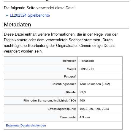
Die folgende Seite verwendet diese Datei:
LL202324 Spielbericht6
Metadaten
Diese Datei enthält weitere Informationen, die in der Regel von der
Digitalkamera oder dem verwendeten Scanner stammen. Durch
nachträgliche Bearbeitung der Originaldatei können einige Details
verändert worden sein.
Hersteller
Panasonic
Modell
DMC-TZ71
Fotograf
Belichtungsdauer
1/50 Sekunden (0,02)
Blende
f/3,3
Film- oder Sensorempfindlichkeit (ISO)
400
Erfassungszeitpunkt
10:19, 25. Feb. 2024
Brennweite
4,3 mm
Erweiterte Details einblenden