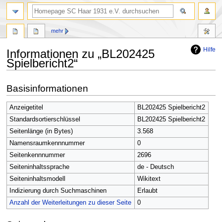
Suche
mehr
Hilfe
Informationen zu „BL202425
Spielbericht2“
Zur
Zur
Basisinformationen
Navigation
Suche
springen
springen
Anzeigetitel
BL202425 Spielbericht2
Standardsortierschlüssel
BL202425 Spielbericht2
Seitenlänge (in Bytes)
3.568
Namensraumkennnummer
0
Seitenkennnummer
2696
Seiteninhaltssprache
de - Deutsch
Seiteninhaltsmodell
Wikitext
Indizierung durch Suchmaschinen
Erlaubt
Anzahl der Weiterleitungen zu dieser Seite
0