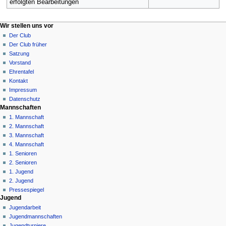
erfolgten Bearbeitungen
N
Seitenaktionen
Meine Werkzeuge
Wir stellen uns vor
Seite
Anmelden
Der Club
a
Diskussion
Der Club früher
v
Lesen
Satzung
i
Quelltext
Vorstand
g
anzeigen
Ehrentafel
Versionsgeschichte
a
Kontakt
Impressum
t
Datenschutz
i
Mannschaften
o
1. Mannschaft
n
2. Mannschaft
3. Mannschaft
s
4. Mannschaft
m
1. Senioren
e
2. Senioren
n
1. Jugend
ü
2. Jugend
Pressespiegel
Jugend
Jugendarbeit
Jugendmannschaften
Jugendturniere