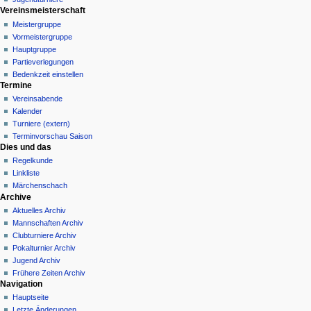
Vereinsmeisterschaft
Meistergruppe
Vormeistergruppe
Hauptgruppe
Partieverlegungen
Bedenkzeit einstellen
Termine
Vereinsabende
Kalender
Turniere (extern)
Terminvorschau Saison
Dies und das
Regelkunde
Linkliste
Märchenschach
Archive
Aktuelles Archiv
Mannschaften Archiv
Clubturniere Archiv
Pokalturnier Archiv
Jugend Archiv
Frühere Zeiten Archiv
Navigation
Hauptseite
Letzte Änderungen